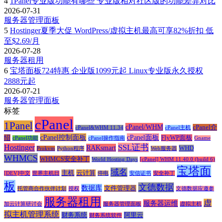
4
1Panel专业版功能有哪些 专业版相对社区版的功能差异对比
2026-07-31
服务器管理面板
5
Hostinger夏季大促 WordPress/虚拟主机最高可享82%折扣 低
至$2.69/月
2026-07-28
服务器租用
6
宝塔面板724特惠 企业版1099元起 Linux专业版永久授权
2888元起
2026-07-21
服务器管理面板
标签
cPanel
1Panel
cPanel/WHM
cPanel介
cPanel&WHM 11.34
cPanel主机
cPanel控制面板
cPanel面板
绍
FlyWP面板
cPanel功能
cPanel操作指南
Gname
SSL证书
Hostinger
RAKsmart
WHD
Prokvm
Python程序
Web服务器
WHMCS
WHMCS安全补丁
World Hosting Days
[cPanel] WHM 11.40.0 (build 6)
宝塔面
域名
主机
云计算
[DEV]中文
世界主机日
停电
安信证书
安全补丁
板
文德数据
数据库
文件管理器
托管商合作伙伴计划
授权
文德数据应邀参
服务器租用
虚
服务器运维
加云计算研讨会
服务器管理面板
虚拟主机
拟主机管理系统
财务系统
阿里云
财务系统软件