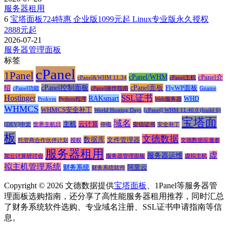
服务器租用
6
宝塔面板724特惠 企业版1099元起 Linux专业版永久授权
2888元起
2026-07-21
服务器管理面板
标签
cPanel
1Panel
cPanel/WHM
cPanel介
cPanel&WHM 11.34
cPanel主机
cPanel控制面板
cPanel面板
绍
FlyWP面板
cPanel功能
cPanel操作指南
Gname
SSL证书
Hostinger
RAKsmart
WHD
Prokvm
Python程序
Web服务器
WHMCS
WHMCS安全补丁
World Hosting Days
[cPanel] WHM 11.40.0 (build 6)
宝塔面
域名
主机
云计算
[DEV]中文
世界主机日
停电
安信证书
安全补丁
板
文德数据
数据库
文件管理器
托管商合作伙伴计划
授权
文德数据应邀参
服务器租用
虚
服务器运维
加云计算研讨会
服务器管理面板
虚拟主机
拟主机管理系统
财务系统
阿里云
财务系统软件
Copyright © 2026 文德数据提供
宝塔面板
、1Panel等服务器管
理面板选购指南，还分享了高性能服务器租用推荐，同时汇总
了财务系统软件选购、专业域名注册、SSL证书申请指南等信
息。