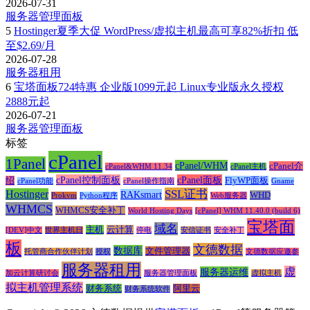
2026-07-31
服务器管理面板
5
Hostinger夏季大促 WordPress/虚拟主机最高可享82%折扣 低
至$2.69/月
2026-07-28
服务器租用
6
宝塔面板724特惠 企业版1099元起 Linux专业版永久授权
2888元起
2026-07-21
服务器管理面板
标签
cPanel
1Panel
cPanel/WHM
cPanel介
cPanel&WHM 11.34
cPanel主机
cPanel控制面板
cPanel面板
绍
FlyWP面板
cPanel功能
cPanel操作指南
Gname
SSL证书
Hostinger
RAKsmart
WHD
Prokvm
Python程序
Web服务器
WHMCS
WHMCS安全补丁
World Hosting Days
[cPanel] WHM 11.40.0 (build 6)
宝塔面
域名
主机
云计算
[DEV]中文
世界主机日
停电
安信证书
安全补丁
板
文德数据
数据库
文件管理器
托管商合作伙伴计划
授权
文德数据应邀参
服务器租用
虚
服务器运维
加云计算研讨会
服务器管理面板
虚拟主机
拟主机管理系统
财务系统
阿里云
财务系统软件