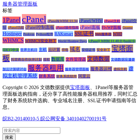
服务器管理面板
标签
cPanel
1Panel
cPanel/WHM
cPanel介
cPanel&WHM 11.34
cPanel主机
cPanel控制面板
cPanel面板
绍
FlyWP面板
cPanel功能
cPanel操作指南
Gname
SSL证书
Hostinger
RAKsmart
WHD
Prokvm
Python程序
Web服务器
WHMCS
WHMCS安全补丁
World Hosting Days
[cPanel] WHM 11.40.0 (build 6)
宝塔面
域名
主机
云计算
[DEV]中文
世界主机日
停电
安信证书
安全补丁
板
文德数据
数据库
文件管理器
托管商合作伙伴计划
授权
文德数据应邀参
服务器租用
虚
服务器运维
加云计算研讨会
服务器管理面板
虚拟主机
拟主机管理系统
财务系统
阿里云
财务系统软件
Copyright © 2026 文德数据提供
宝塔面板
、1Panel等服务器管
理面板选购指南，还分享了高性能服务器租用推荐，同时汇总
了财务系统软件选购、专业域名注册、SSL证书申请指南等信
息。
皖B2-20140010-5
皖公网安备 34010402700191号
搜索