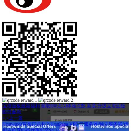
宝塔面板最新福利 领取888点AI体验点数 新装/升级宝塔面板
即可参与
< <上一篇
Hostwinds宣布正式并入HostPapa VPS/云服务器/独立服务器/虚
拟主机享85折优惠低至$4.24/月