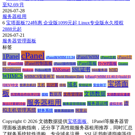
至$2.69/月
2026-07-28
服务器租用
6
宝塔面板724特惠 企业版1099元起 Linux专业版永久授权
2888元起
2026-07-21
服务器管理面板
标签
cPanel
1Panel
cPanel/WHM
cPanel介
cPanel&WHM 11.34
cPanel主机
cPanel控制面板
cPanel面板
绍
FlyWP面板
cPanel功能
cPanel操作指南
Gname
SSL证书
Hostinger
RAKsmart
WHD
Prokvm
Python程序
Web服务器
WHMCS
WHMCS安全补丁
World Hosting Days
[cPanel] WHM 11.40.0 (build 6)
宝塔面
域名
主机
云计算
[DEV]中文
世界主机日
停电
安信证书
安全补丁
板
文德数据
数据库
文件管理器
托管商合作伙伴计划
授权
文德数据应邀参
服务器租用
虚
服务器运维
加云计算研讨会
服务器管理面板
虚拟主机
拟主机管理系统
财务系统
阿里云
财务系统软件
Copyright © 2026 文德数据提供
宝塔面板
、1Panel等服务器管
理面板选购指南，还分享了高性能服务器租用推荐，同时汇总
了财务系统软件选购、专业域名注册、SSL证书申请指南等信