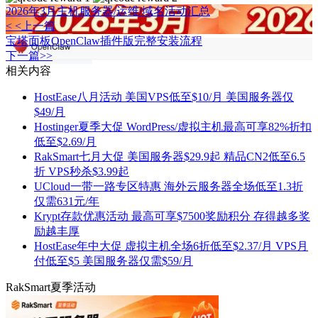
2026年3月主机服务器/运维/域名活动汇总
< <上一篇
宝塔面板OpenClaw插件版完整安装流程
下一篇>>
相关内容
HostEase八月活动 美国VPS低至$10/月 美国服务器仅
$49/月
Hostinger夏季大促 WordPress/虚拟主机最高可享82%折扣
低至$2.69/月
RakSmart七月大促 美国服务器$29.9起 精品CN2低至6.5
折 VPS秒杀$3.99起
UCloud一带一路专区特惠 海外云服务器全场低至1.3折
仅需631元/年
Krypt存款优惠活动 最高可享$7500奖励积分 存得越多奖
励越丰厚
HostEase年中大促 虚拟主机全场6折低至$2.37/月 VPS月
付低至$5 美国服务器仅需$59/月
RakSmart夏季活动